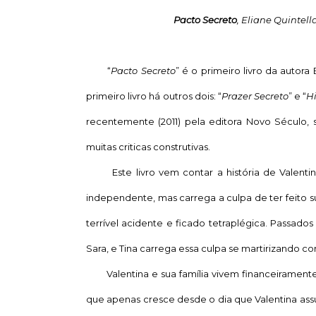
Pacto Secreto
, Eliane Quintell
“
Pacto Secreto
” é o primeiro livro da autor
primeiro livro há outros dois: “
Prazer Secreto
” e “
Hi
recentemente (2011) pela editora Novo Século, s
muitas criticas construtivas.
Este livro vem contar a história de Valentina
independente, mas carrega a culpa de ter feito s
terrível acidente e ficado tetraplégica. Passados
Sara, e Tina carrega essa culpa se martirizando c
Valentina e sua família vivem financeiramente b
que apenas cresce desde o dia que Valentina assu