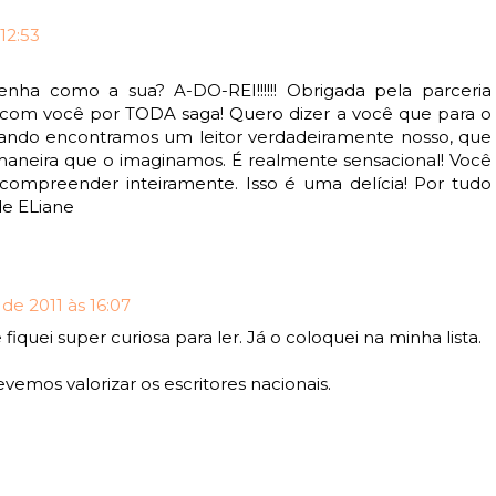
12:53
nha como a sua? A-DO-REI!!!!!! Obrigada pela parceria
 com você por TODA saga! Quero dizer a você que para o
uando encontramos um leitor verdadeiramente nosso, que
 maneira que o imaginamos. É realmente sensacional! Você
ompreender inteiramente. Isso é uma delícia! Por tudo
de ELiane
e 2011 às 16:07
fiquei super curiosa para ler. Já o coloquei na minha lista.
evemos valorizar os escritores nacionais.