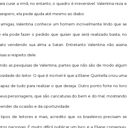
a curar a irmã, no entanto, o quadro é irreversível. Valentina reza e
espero, ela pede ajuda até mesmo ao diabo.
migas, Valentina conhece um homem incrivelmente lindo que se
ela pode fazer o pedido que quiser que será realizado basta, no
ato vendendo sua alma a Satan. Entretanto Valentina não assina
sas a respeito dele.
do as pesquisas de Valentina, partes que não são de modo algum
osidade do leitor. O que é incrível é que a Eliane Quintella criou uma
az de tudo para realizar o que deseja. Outro ponto forte no livro
seus personagens, que são caricaturas do bem e do mal, mostrando
pender da ocasião e da oportunidade.
os de leitores e mais, acredito que os brasileiros precisam se
tos nacionais. É muito difícil publicar um livro e a Eliane conseguiu,