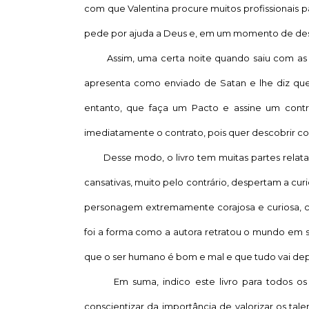
com que Valentina procure muitos profissionais par
pede por ajuda a Deus e, em um momento de des
Assim, uma certa noite quando saiu com as a
apresenta como enviado de Satan e lhe diz que 
entanto, que faça um Pacto e assine um contr
imediatamente o contrato, pois quer descobrir coi
Desse modo, o livro tem muitas partes relatan
cansativas, muito pelo contrário, despertam a curi
personagem extremamente corajosa e curiosa, cap
foi a forma como a autora retratou o mundo em 
que o ser humano é bom e mal e que tudo vai de
Em suma, indico este livro para todos os tip
conscientizar da importância de valorizar os talen