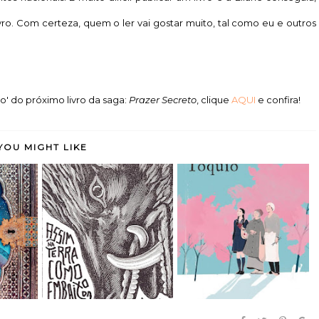
vro. Com certeza, quem o ler vai gostar muito, tal como eu e outros
ço' do próximo livro da saga:
Prazer Secreto
, clique
AQUI
e confira!
YOU MIGHT LIKE
sha -
Assim na Terra como
Doce Tóquio - Durian
a...
Embaixo da Terr...
Sukegawa (rese...