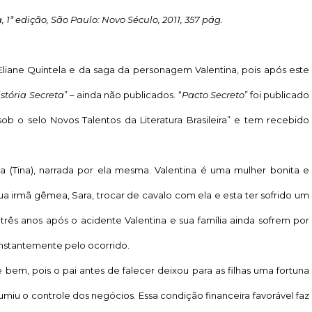
a, 1ª edição, São Paulo: Novo Século, 2011, 357 pág.
a Eliane Quintela e da saga da personagem Valentina, pois após este
stória Secreta
” – ainda não publicados. “
Pacto Secreto
” foi publicado
ob o selo Novos Talentos da Literatura Brasileira” e tem recebido
 (Tina), narrada por ela mesma. Valentina é uma mulher bonita e
ua irmã gêmea, Sara, trocar de cavalo com ela e esta ter sofrido um
 três anos após o acidente Valentina e sua família ainda sofrem por
onstantemente pelo ocorrido.
em, pois o pai antes de falecer deixou para as filhas uma fortuna
miu o controle dos negócios. Essa condição financeira favorável faz