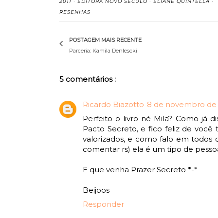
2011
·
EDITORA NOVO SÉCULO
·
ELIANE QUINTELLA
·
RESENHAS
POSTAGEM MAIS RECENTE
Parceria: Kamila Denlescki
5 comentários :
Ricardo Biazotto
8 de novembro de 2
Perfeito o livro né Mila? Como já d
Pacto Secreto, e fico feliz de você
valorizados, e como falo em todos o
comentar rs) ela é um tipo de pesso
E que venha Prazer Secreto *-*
Beijoos
Responder