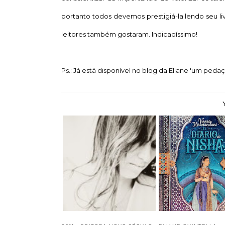
portanto todos devemos prestigiá-la lendo seu li
leitores também gostaram. Indicadíssimo!
Ps.: Já está disponível no blog da Eliane 'um peda
Parceria: Eliane
O Diário de Ni
Quintella
Veera Hiranand