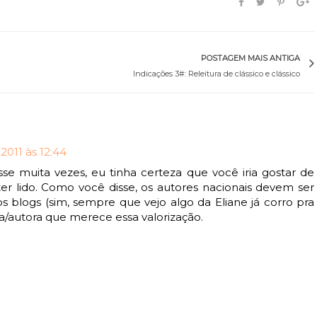
POSTAGEM MAIS ANTIGA
Indicações 3#: Releitura de clássico e clássico
011 às 12:44
isse muita vezes, eu tinha certeza que você iria gostar de
 ter lido. Como você disse, os autores nacionais devem ser
s blogs (sim, sempre que vejo algo da Eliane já corro pra
a/autora que merece essa valorização.