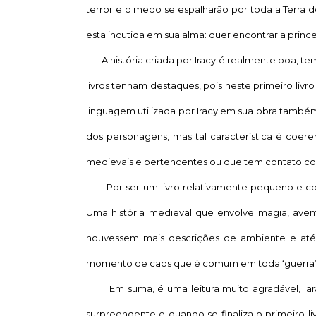
terror e o medo se espalharão por toda a Terra d
esta incutida em sua alma: quer encontrar a princ
A história criada por Iracy é realmente boa, t
livros tenham destaques, pois neste primeiro livr
linguagem utilizada por Iracy em sua obra também
dos personagens, mas tal característica é coer
medievais e pertencentes ou que tem contato co
Por ser um livro relativamente pequeno e com u
Uma história medieval que envolve magia, aven
houvessem mais descrições de ambiente e até
momento de caos que é comum em toda ‘guerra’ 
Em suma, é uma leitura muito agradável, Iaracy
surpreendente e quando se finaliza o primeiro l