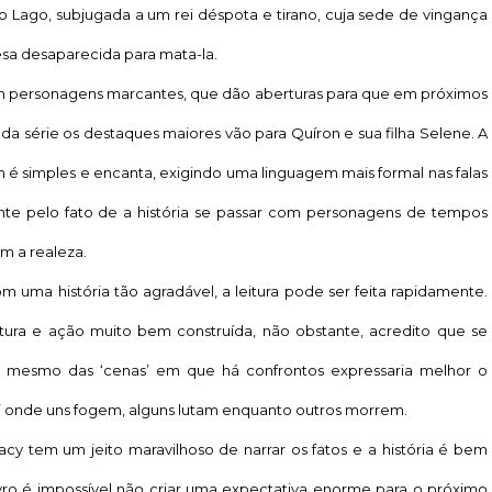
o Lago, subjugada a um rei déspota e tirano, cuja sede de vingança
esa desaparecida para mata-la.
em personagens marcantes, que dão aberturas para que em próximos
o da série os destaques maiores vão para Quíron e sua filha Selene. A
 é simples e encanta, exigindo uma linguagem mais formal nas falas
ente pelo fato de a história se passar com personagens de tempos
m a realeza.
ma história tão agradável, a leitura pode ser feita rapidamente.
tura e ação muito bem construída, não obstante, acredito que se
 mesmo das ‘cenas’ em que há confrontos expressaria melhor o
onde uns fogem, alguns lutam enquanto outros morrem.
 tem um jeito maravilhoso de narrar os fatos e a história é bem
ivro é impossível não criar uma expectativa enorme para o próximo