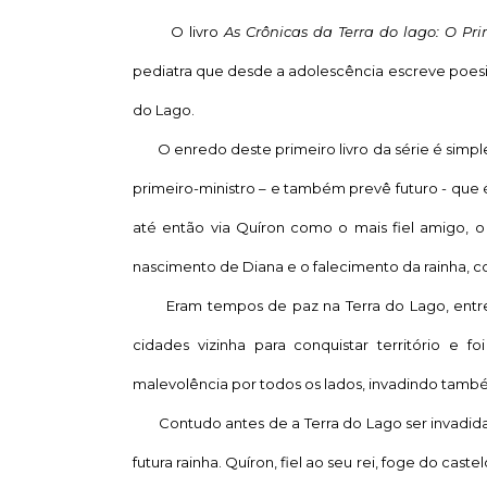
O livro
As Crônicas da Terra do lago: O Pri
pediatra que desde a adolescência escreve poesi
do Lago.
O enredo deste primeiro livro da série é simples 
primeiro-ministro – e também prevê futuro - que é 
até então via Quíron como o mais fiel amigo, o
nascimento de Diana e o falecimento da rainha, c
Eram tempos de paz na Terra do Lago, entreta
cidades vizinha para conquistar território e f
malevolência por todos os lados, invadindo també
Contudo antes de a Terra do Lago ser invadida, 
futura rainha. Quíron, fiel ao seu rei, foge do cast