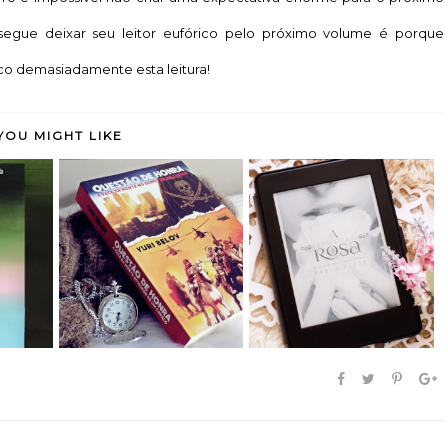
egue deixar seu leitor eufórico pelo próximo volume é porque
ico demasiadamente esta leitura!
YOU MIGHT LIKE
cob -
Questão de Honra - Yuri
A Promessa da Rosa -
...
Belov (rese...
Babi A. Sette ...