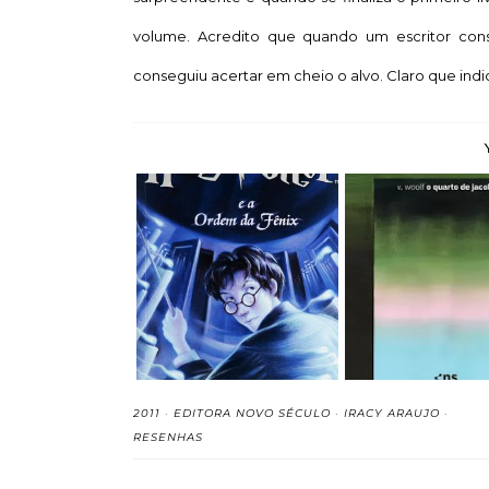
volume. Acredito que quando um escritor cons
conseguiu acertar em cheio o alvo. Claro que ind
Harry Potter e a Ordem
O Quarto de Ja
da Fênix (Ha...
Virginia Woolf 
2011
·
EDITORA NOVO SÉCULO
·
IRACY ARAUJO
·
RESENHAS