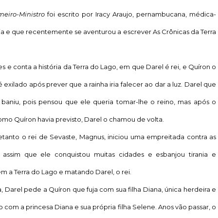
meiro-Ministro
foi escrito por Iracy Araujo, pernambucana, médica-
a e que recentemente se aventurou a escrever As Crônicas da Terra
e conta a história da Terra do Lago, em que Darel é rei, e Quíron o
exilado após prever que a rainha iria falecer ao dar a luz. Darel que
 baniu, pois pensou que ele queria tomar-lhe o reino, mas após o
omo Quíron havia previsto, Darel o chamou de volta.
nto o rei de Sevaste, Magnus, iniciou uma empreitada contra as
oi assim que ele conquistou muitas cidades e esbanjou tirania e
m a Terra do Lago e matando Darel, o rei.
Darel pede a Quíron que fuja com sua filha Diana, única herdeira e
elo com a princesa Diana e sua própria filha Selene. Anos vão passar, o