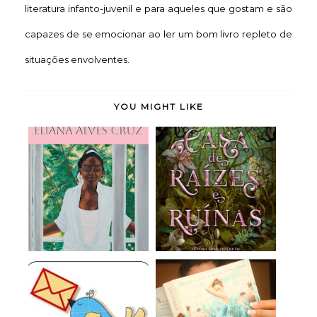
literatura infanto-juvenil e para aqueles que gostam e são
capazes de se emocionar ao ler um bom livro repleto de
situações envolventes.
YOU MIGHT LIKE
Meridiana - Eliana
A Casa de Raízes e
Alves Cruz (rese...
Ruínas (Irmãs do...
Chegou pelo Correios
A Seleção (A Seleção,