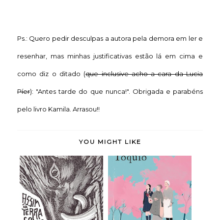
Ps.: Quero pedir desculpas a autora pela demora em ler e
resenhar, mas minhas justificativas estão lá em cima e
como diz o ditado (
que inclusive acho a cara da Lucia
Píer
): "Antes tarde do que nunca!". Obrigada e parabéns
pelo livro Kamila. Arrasou!!
YOU MIGHT LIKE
Assim na Terra como
Doce Tóquio - Durian
Embaixo da Terr...
Sukegawa (rese...