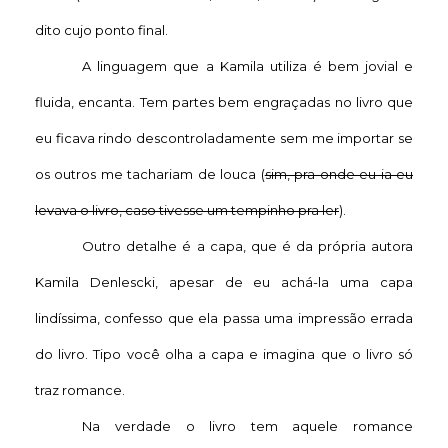
dito cujo ponto final.
A linguagem que a Kamila utiliza é bem jovial e
fluida, encanta. Tem partes bem engraçadas no livro que
eu ficava rindo descontroladamente sem me importar se
os outros me tachariam de louca (
sim, pra onde eu ia eu
levava o livro, caso tivesse um tempinho pra ler
).
Outro detalhe é a capa, que é da própria autora
Kamila Denlescki, apesar de eu achá-la uma capa
lindíssima, confesso que ela passa uma impressão errada
do livro. Tipo você olha a capa e imagina que o livro só
traz romance.
Na verdade o livro tem aquele romance