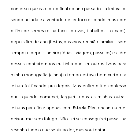
confesso que isso foi no final do ano passado - a leitura foi
sendo adiada e a vontade de ler foi crescendo, mas com
o fim de semestre na facul (
provas, trabalhos - o caos
),
depois fim de ano (
festas, passeios, reunião familiar - sem
tempo
) e depois janeiro (
férias - viagem, passeios
) e além
desses contratempos eu tinha que ler outros livros para
minha monografia (
ainnn
) o tempo estava bem curto e a
leitura foi ficando pra depois. Mas enfim o li e confesso
que, quando comecei, larguei todas as minhas outras
leituras para ficar apenas com
Estrela Píer
, encantou-me,
deixou-me sem folego. Não sei se conseguirei passar na
resenha tudo o que sentir ao ler, mas vou tentar: