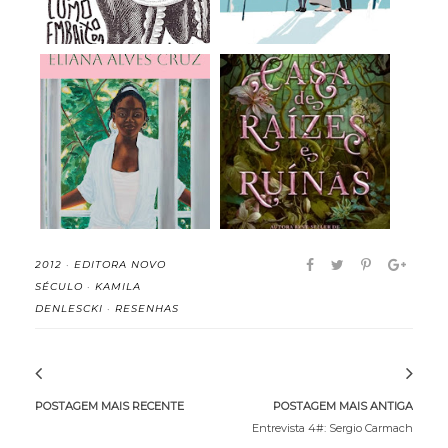
Meridiana - Eliana
A Casa de Raízes e
Alves Cruz (rese...
Ruínas (Irmãs do...
2012
·
EDITORA NOVO
SÉCULO
·
KAMILA
DENLESCKI
·
RESENHAS
POSTAGEM MAIS RECENTE
POSTAGEM MAIS ANTIGA
Entrevista 4#: Sergio Carmach