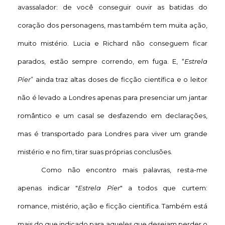
avassalador: de você conseguir ouvir as batidas do
coração dos personagens, mas também tem muita ação,
muito mistério. Lucia e Richard não conseguem ficar
parados, estão sempre correndo, em fuga. E, “
Estrela
Píer
” ainda traz altas doses de ficção científica e o leitor
não é levado a Londres apenas para presenciar um jantar
romântico e um casal se desfazendo em declarações,
mas é transportado para Londres para viver um grande
mistério e no fim, tirar suas próprias conclusões.
Como não encontro mais palavras, resta-me
apenas indicar "
Estrela Píer
" a todos que curtem:
romance, mistério, ação e ficção cientifica. Também está
mais do que indicado para aqueles que desejam perder o