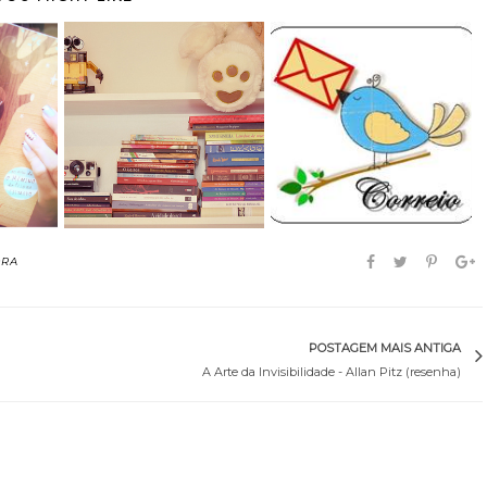
asa -
Chegou pelo Correios
Natal tá chegando....
s...
17#
ORA
POSTAGEM MAIS ANTIGA
A Arte da Invisibilidade - Allan Pitz (resenha)