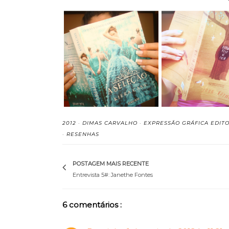
A Seleção (A Seleção,
Noah Foge de C
Vol.1) - Kier...
John Boyne (re
2012
·
DIMAS CARVALHO
·
EXPRESSÃO GRÁFICA EDIT
·
RESENHAS
POSTAGEM MAIS RECENTE
Entrevista 5#: Janethe Fontes
6 comentários :