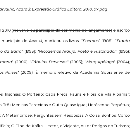
arvalho, Acaraú: Expressão Gráfica Editora, 2010, 97 pág
 2010 (
inclusive eu participei da cerimônia de lançamento
) e escrito
município de Acaraú, publicou os livros: "
Poemas
" (1988); "
Frauta
no da Barra
" (1993); "
Nicodemos Araújo, Poeta e Historiador
" (1995);
Humana
" (2000); "
Fábulas Perversas
" (2003); "
Marquipélago
" (2004);
os Países
" (2009). É membro efetivo da Academia Sobralense de
: Insônias; O Porteiro; Capa Preta; Fauna e Flora de Vila Ribamar;
us; Três Meninas Parecidas e Outra Quase Igual; Horóscopo Perpétuo;
oite; A Metamorfose; Perguntas sem Respostas; A Coisa; Sonhos; Conto
fício; O Filho de Kafka; Hector, o Viajante, ou os Perigos do Turismo;