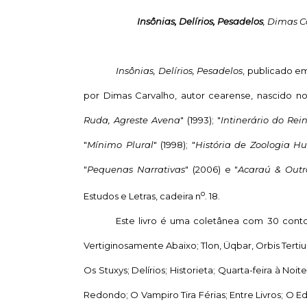
Insônias, Delírios, Pesadelos
, Dimas C
Insônias, Delírios, Pesadelos
, publicado em
por Dimas Carvalho, autor cearense, nascido no 
Ruda, Agreste Avena
" (1993); "
Intinerário do Rei
"
Mínimo Plural
" (1998); "
História de Zoologia 
"
Pequenas Narrativas
" (2006) e "
Acaraú & Outr
o
Estudos e Letras, cadeira n
. 18.
Este livro é uma coletânea com 30 contos
Vertiginosamente Abaixo; Tlon, Üqbar, Orbis Terti
Os Stuxys; Delírios; Historieta; Quarta-feira à N
Redondo; O Vampiro Tira Férias; Entre Livros; O Edi