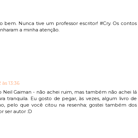
o bem. Nunca tive um professor escritor! #Cry. Os contos
ganharam a minha atenção.
 às 13:36
 do Neil Gaiman - não achei ruim, mas também não achei lá
ura tranquila. Eu gosto de pegar, às vezes, algum livro de
imo, pelo que você citou na resenha; gostei também dos
or ser autor :D