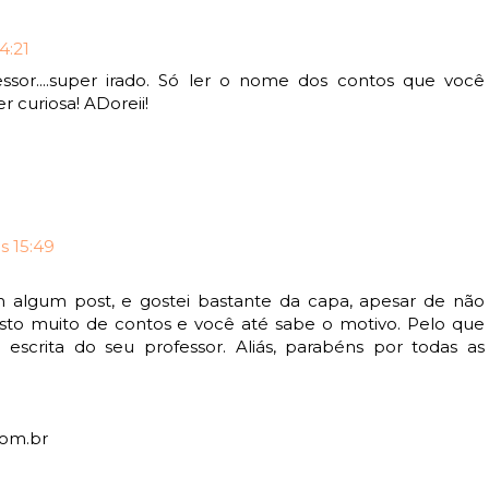
4:21
ssor....super irado. Só ler o nome dos contos que você
r curiosa! ADoreii!
s 15:49
em algum post, e gostei bastante da capa, apesar de não
osto muito de contos e você até sabe o motivo. Pelo que
e escrita do seu professor. Aliás, parabéns por todas as
com.br