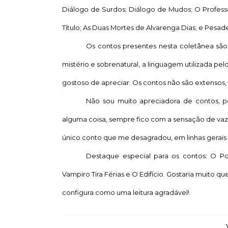
Diálogo de Surdos; Diálogo de Mudos; O Professo
Título; As Duas Mortes de Alvarenga Dias; e Pesade
Os contos presentes nesta coletânea são 
mistério e sobrenatural, a linguagem utilizada pe
gostoso de apreciar. Os contos não são extensos, o 
Não sou muito apreciadora de contos, p
alguma coisa, sempre fico com a sensação de va
único conto que me desagradou, em linhas gerais 
Destaque especial para os contos: O Po
Vampiro Tira Férias e O Edifício. Gostaria muito q
configura como uma leitura agradável!