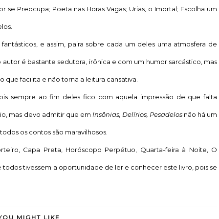
r se Preocupa; Poeta nas Horas Vagas; Urias, o Imortal; Escolha um
los.
fantásticos, e assim, paira sobre cada um deles uma atmosfera de
lo autor é bastante sedutora, irônica e com um humor sarcástico, mas
que facilita e não torna a leitura cansativa.
ois sempre ao fim deles fico com aquela impressão de que falta
zio, mas devo admitir que em
Insônias, Delírios, Pesadelos
não há um
todos os contos são maravilhosos.
rteiro, Capa Preta, Horóscopo Perpétuo, Quarta-feira à Noite, O
ue todos tivessem a oportunidade de ler e conhecer este livro, pois se
YOU MIGHT LIKE