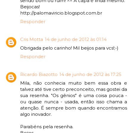
sendo bom ou ruim! ^^ A capa é linda mesmo.
Beijocas!
http://palomaviricio.blogspot.com.br
Responder
Cris Motta
14 de junho de 2012 às 01:14
Obrigada pelo carinho! Mil beijos para vcs!;-)
Responder
Ricardo Biazotto
14 de junho de 2012 às 17:25
Mila, não conhecia muito bem essa obra e
talvez até tive certo preconceito, mas gostei da
sua resenha. "Os gênios" é uma coisa pouca -
ou quase nunca - usada, então isso chama a
atenção. É sempre bom quando encontramos
algo inovador.
Parabéns pela resenha.
Beijos