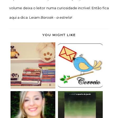
volume deixa o leitor numa curiosidade incrível. Então fica
aqui a dica: Leiam
Baroak - a estrela
!
YOU MIGHT LIKE
Chegou pelo Correios
Natal tá chegando....
17#
O Quarto de Jacob -
Parceria: Cris Motta
Virginia Woolf ...