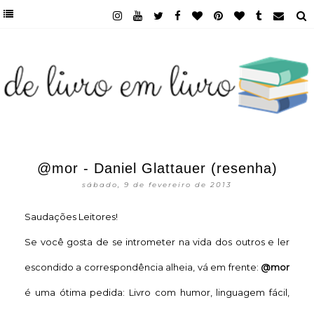
@mor - Daniel Glattauer (resenha)
sábado, 9 de fevereiro de 2013
Saudações Leitores!
Se você gosta de se intrometer na vida dos outros e
ler
escondido a corr
espond
ê
n
c
ia alheia, vá em frente:
@
mor
é uma ótima pedida
:
Livro com humor, linguagem fácil,