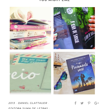
Um Ano, 12 Meses, os
A Ilha de Sangue (O
12 Melhores Li...
Monstrologista,...
Chegou pelo Correios
Novamente Você -
37#
Juliana Parrini (r...
2013
·
DANIEL GLATTAUER
·
EDITORA SUMA DE LETRAS
·