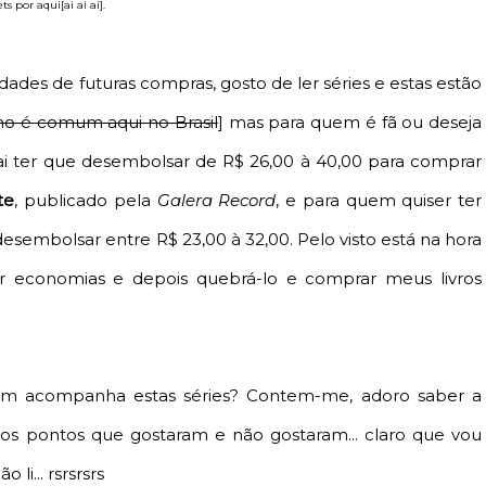
ts por aqui[ai ai ai].
dades de futuras compras, gosto de ler séries e estas estão
o é comum aqui no Brasil
] mas para quem é fã ou deseja
vai ter que desembolsar de R$ 26,00 à 40,00 para comprar
te
, publicado pela
Galera Record
, e para quem quiser ter
 desembolsar entre R$ 23,00 à 32,00. Pelo visto está na hora
 economias e depois quebrá-lo e comprar meus livros
guém acompanha estas séries? Contem-me, adoro saber a
os pontos que gostaram e não gostaram... claro que vou
li... rsrsrsrs