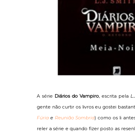
A série
Diários do Vampiro
, escrita pela
L.
gente não curtir os livros eu gostei bastant
Fúria
e
Reunião Sombria
) como os li ant
reler a série e quando fizer posto as rese