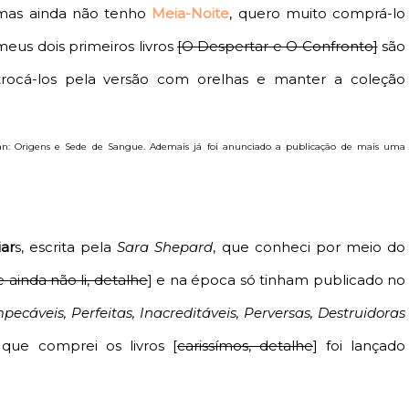
mas ainda não tenho
Meia-Noite
, quero muito comprá-lo
meus dois primeiros livros
[O Despertar e O Confronto]
são
ocá-los pela versão com orelhas e manter a coleção
efan: Origens e Sede de Sangue. Ademais já foi anunciado a publicação de mais uma
iar
s, escrita pela
Sara Shepard
, que conheci por meio do
 ainda não li, detalhe
] e na época só tinham publicado no
pecáveis, Perfeitas, Inacreditáveis, Perversas, Destruidoras
 que comprei os livros [
carissímos, detalhe
] foi lançado