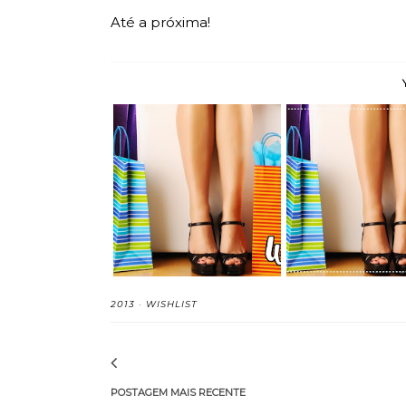
Até a próxima!
Delírios de Consumo
Delírios de Co
55#
54#
2013
·
WISHLIST
POSTAGEM MAIS RECENTE