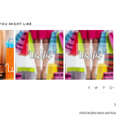
YOU MIGHT LIKE
nsumo
Delírios de Consumo
Delírios de Consumo
53#
52#
POSTAGEM MAIS ANTIGA