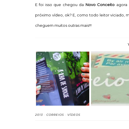
E foi isso que chegou da
Novo Conceito
agora
próximo vídeo, ok? E, como todo leitor viciado, 
cheguem muitos outras mais!!!
A Ilha de Sangue (O
Chegou pelo Co
Monstrologista,...
37#
2013
·
CORREIOS
·
VÍDEOS