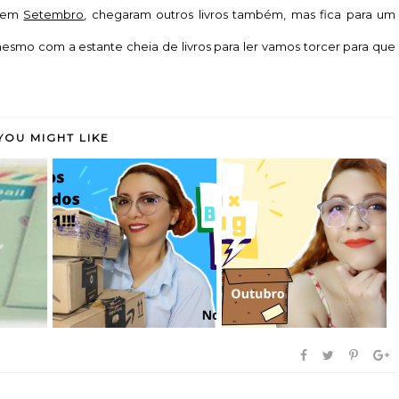
 em
Setembro
, chegaram outros livros também, mas fica para um
mesmo com a estante cheia de livros para ler vamos torcer para que
YOU MIGHT LIKE
rreios
Último Book Haul de
Book Haul de Outubro
2021! (Livros a...
de 2021