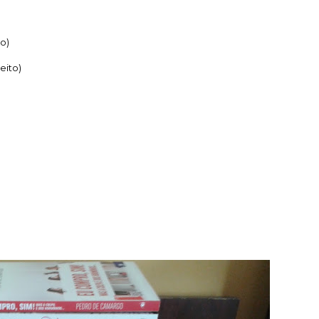
o)
eito)