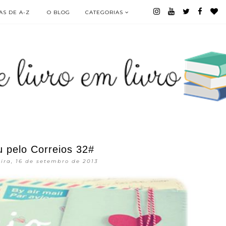
S DE A-Z
O BLOG
CATEGORIAS
 pelo Correios 32#
ira, 16 de setembro de 2013