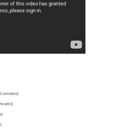
 Conceito)
nceito)
o)
)