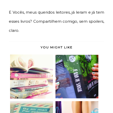
E Vocês, meus queridos leitores, já leram e já tem
esses livros? Compartilhem comigo, sem spoilers,
claro.
YOU MIGHT LIKE
Um Ano, 12 Meses, os
A Ilha de Sangue (O
12 Melhores Li...
Monstrologista,...