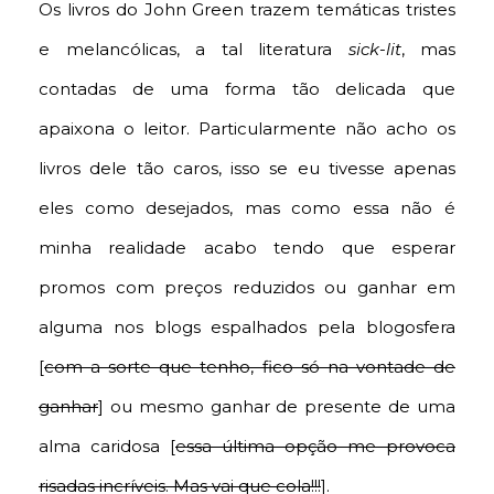
Os livros do John Green trazem temáticas tristes
e melancólicas, a tal literatura
sick-lit
, mas
contadas de uma forma tão delicada que
apaixona o leitor. Particularmente não acho os
livros dele tão caros, isso se eu tivesse apenas
eles como desejados, mas como essa não é
minha realidade acabo tendo que esperar
promos com preços reduzidos ou ganhar em
alguma nos blogs espalhados pela blogosfera
[
com a sorte que tenho, fico só na vontade de
ganhar
] ou mesmo ganhar de presente de uma
alma caridosa [
essa última opção me provoca
risadas incríveis. Mas vai que cola!!!
].