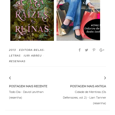
A Casa de Raízes e
Delírios de Consumo
Ruínas (Irmãs do...
17#
2013
·
EDITORA BELAS-
LETRAS
·
IURI ABREU
·
RESENHAS
POSTAGEM MAIS RECENTE
POSTAGEM MAIS ANTIGA
Todo Dia - David Levithan
Cidade de Mentiras (Os
(resenha)
Defensores, vol. 2) - Lian Tanner
(resenha)