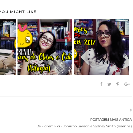
YOU MIGHT LIKE
eu com
Crônicas de Amor e
Os Piores livros Lidos
l...
Ódio (Trilogia C...
em 2017
POSTAGEM MAIS ANTIGA
De Flor em Flor - JonArno Lawson e Sydney Smith (resenha)