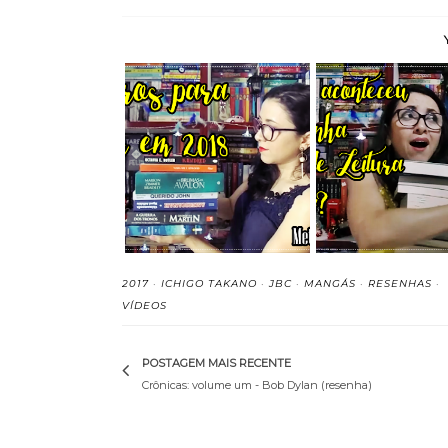
7 Livros para Ler em
O que acontec
2018 (Meta de ...
minha meta de 
2017
·
ICHIGO TAKANO
·
JBC
·
MANGÁS
·
RESENHAS
·
VÍDEOS
POSTAGEM MAIS RECENTE
Crônicas: volume um - Bob Dylan (resenha)