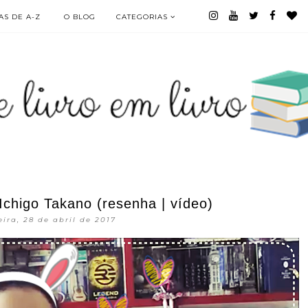
S DE A-Z
O BLOG
CATEGORIAS
 Ichigo Takano (resenha | vídeo)
eira, 28 de abril de 2017