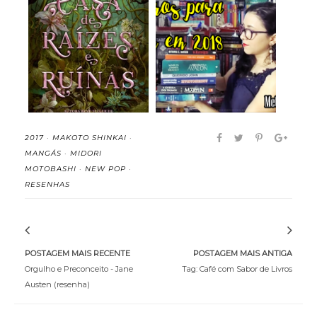
A Casa de Raízes e
7 Livros para Ler em
Ruínas (Irmãs do...
2018 (Meta de ...
2017
·
MAKOTO SHINKAI
·
MANGÁS
·
MIDORI
MOTOBASHI
·
NEW POP
·
RESENHAS
POSTAGEM MAIS RECENTE
POSTAGEM MAIS ANTIGA
Orgulho e Preconceito - Jane
Tag: Café com Sabor de Livros
Austen (resenha)