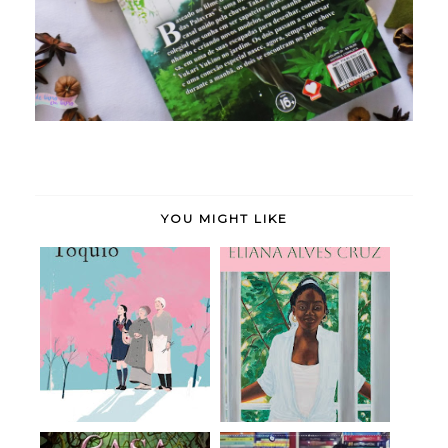
YOU MIGHT LIKE
Doce Tóquio - Durian
Meridiana - Eliana
Sukegawa (rese...
Alves Cruz (rese...