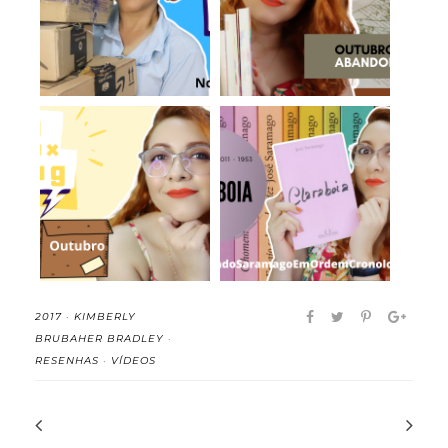
2021! (Livros a...
de 2021
Claraboia - José
Book Haul de
Saramago
Outubro de 2021
(#LendoSa...
2017
·
KIMBERLY
BRUBAHER BRADLEY
·
RESENHAS
·
VÍDEOS