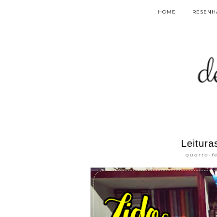
HOME
RESENHA
Leitur
quarta-fe