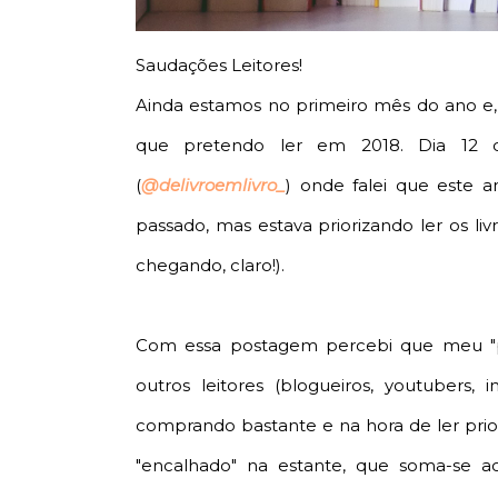
Saudações Leitores!
Ainda estamos no primeiro mês do ano e, p
que pretendo ler em 2018. Dia 12 d
(
@delivroemlivro_
) onde falei que este 
passado, mas estava priorizando ler os li
chegando, claro!).
Com essa postagem percebi que meu "p
outros leitores (blogueiros, youtubers
comprando bastante e na hora de ler prior
"encalhado" na estante, que soma-se ao