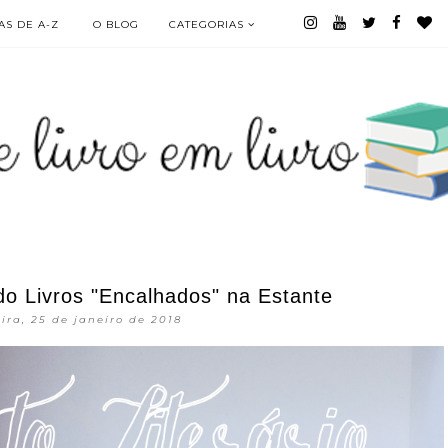
S DE A-Z
O BLOG
CATEGORIAS
ndo Livros "Encalhados" na Estante
ira, 25 de janeiro de 2018