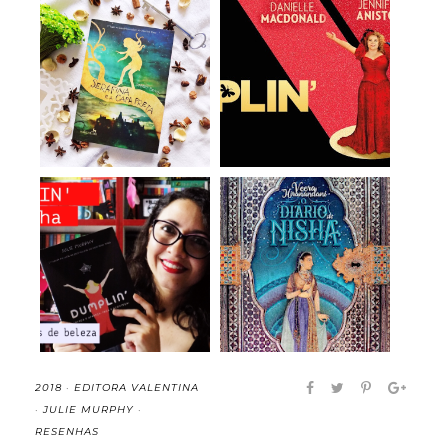
Serafina e a Capa
Dumplin' (2018)
Preta - Robert Be...
(Filme)
Dumplin' - Julie
O Diário de Nisha -
Murphy (resenha | ...
Veera Hirananda...
2018
·
EDITORA VALENTINA
·
JULIE MURPHY
·
RESENHAS