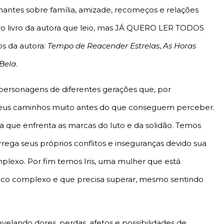
nantes sobre família, amizade, recomeços e relações
iro livro da autora que leio, mas JÁ QUERO LER TODOS
s da autora:
Tempo de Reacender Estrelas
,
As Horas
Bela
.
ersonagens de diferentes gerações que, por
 seus caminhos muito antes do que conseguem perceber.
a que enfrenta as marcas do luto e da solidão. Temos
a seus próprios conflitos e inseguranças devido sua
mplexo. Por fim temos Iris, uma mulher que está
ico complexo e que precisa superar, mesmo sentindo
evelando dores, perdas, afetos e possibilidades de