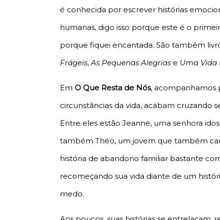
é conhecida por escrever histórias emocio
humanas, digo isso porque este é o prime
porque fiquei encantada. São também livro
Frágeis
,
As Pequenas Alegrias
e
Uma Vida 
Em
O Que Resta de Nós
, acompanhamos p
circunstâncias da vida, acabam cruzando
Entre eles estão Jeanne, uma senhora idos
também Théo, um jovem que também carreg
história de abandono familiar bastante co
recomeçando sua vida diante de um histór
medo.
Aos poucos, suas histórias se entrelaçam, r