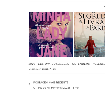
Minha Lady Jane -
O Segredo da Li
Cynthia Hand, Bro...
de Paris - Li.
2026
·
EDITORA GUTENBERG
·
GUTENBERG
·
RESENH
VIRGINIE GRIMALDI
POSTAGEM MAIS RECENTE
O Filho de Mil Homens (2025) (Filme)