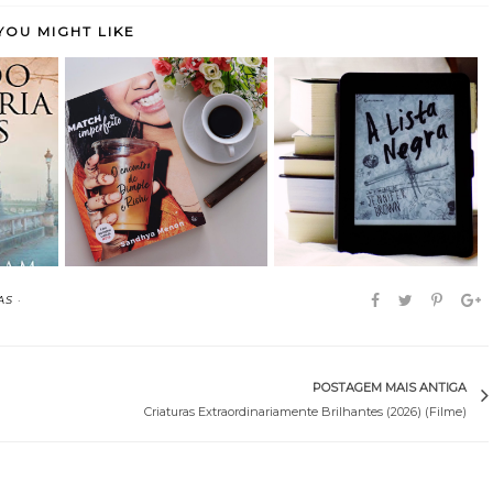
YOU MIGHT LIKE
vraria
Match Imperfeito: o
A Lista Negra - Jennifer
..
encontro de Dim...
Brown (res...
AS
·
POSTAGEM MAIS ANTIGA
Criaturas Extraordinariamente Brilhantes (2026) (Filme)