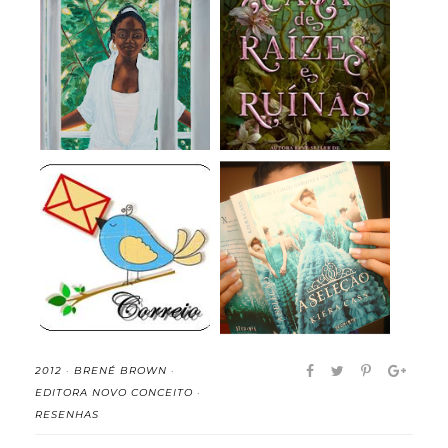
Meridiana - Eliana
A Casa de Raízes e
Alves Cruz (rese...
Ruínas (Irmãs do...
Chegou pelo Correios
A Seleção (A Seleção,
18#
Vol.1) - Kier...
2012
·
BRENÉ BROWN
·
EDITORA NOVO CONCEITO
·
RESENHAS