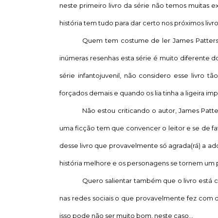
neste primeiro livro da série não temos muitas 
história tem tudo para dar certo nos próximos livro
Quem tem costume de ler James Patterso
inúmeras resenhas esta série é muito diferente 
série infantojuvenil, não considero esse livro 
forçados demais e quando os lia tinha a ligeira
Não estou criticando o autor, James Patte
uma ficção tem que convencer o leitor e se de fa
desse livro que provavelmente só agrada(rá) a ad
história melhore e os personagens se tornem um 
Quero salientar também que o livro está 
nas redes sociais o que provavelmente fez com q
isso pode não ser muito bom, neste caso...