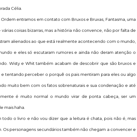
rada Célia.
va Ordem entramos em contato com Bruxos e Bruxas, Fantasma, uma
árias coisas bizarras, mas a história não convence, não por falta de
stram alienados ao que está realmente acontecendo com o mundo,
ndo e eles só escutaram rumores e ainda não deram atenção o
endo. Wisty e Whit também acabam de descobrir que são bruxos e
 e tentando perceber o porquê os pais mentiram para eles ou algo
ndo muito bem com os fatos sobrenaturais e sua condenação e até
almente é muito normal o mundo virar de ponta cabeça, ser um
e mais haha.
todo o livro e não vou dizer que a leitura é chata, pois não é, mas
ram. Os personagens secundários também não chegam a convencer e