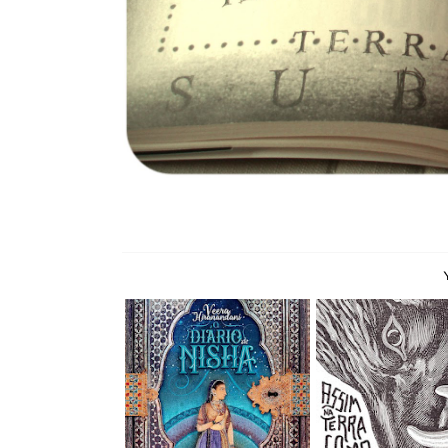
O Diário de Nisha -
Assim na Terra
Veera Hirananda...
Embaixo da Ter