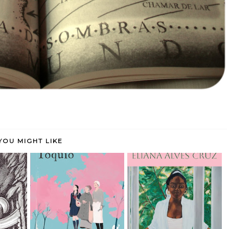
YOU MIGHT LIKE
 como
Doce Tóquio - Durian
Meridiana - Eliana Alves
r...
Sukegawa (rese...
Cruz (rese...