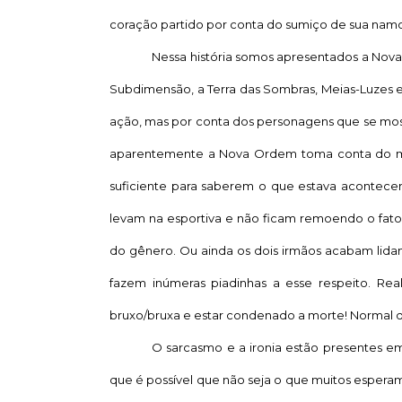
coração partido por conta do sumiço de sua namo
Nessa história somos apresentados a No
Subdimensão, a Terra das Sombras, Meias-Luzes e v
ação, mas por conta dos personagens que se mo
aparentemente a Nova Ordem toma conta do mu
suficiente para saberem o que estava acontec
levam na esportiva e não ficam remoendo o fato
do gênero. Ou ainda os dois irmãos acabam lida
fazem inúmeras piadinhas a esse respeito. Re
bruxo/bruxa e estar condenado a morte! Normal d
O sarcasmo e a ironia estão presentes em 
que é possível que não seja o que muitos espe