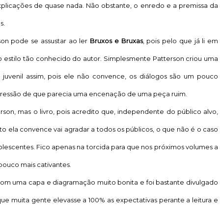
explicações de quase nada. Não obstante, o enredo e a premissa da
s.
n pode se assustar ao ler
Bruxos e Bruxas
, pois pelo que já li em
do estilo tão conhecido do autor. Simplesmente Patterson criou uma
tão juvenil assim, pois ele não convence, os diálogos são um pouco
 impressão de que parecia uma encenação de uma peça ruim.
rson, mas o livro, pois acredito que, independente do público alvo,
to ela convence vai agradar a todos os públicos, o que não é o caso
olescentes. Fico apenas na torcida para que nos próximos volumes a
pouco mais cativantes.
com uma capa e diagramação muito bonita e foi bastante divulgado
ue muita gente elevasse a 100% as expectativas perante a leitura e