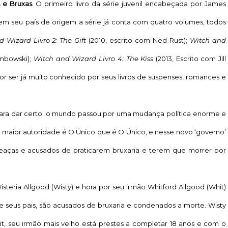
 e Bruxas
. O primeiro livro da série juvenil encabeçada por James
 em seu país de origem a série já conta com quatro volumes, todos
d Wizard
Livro 2: The Gift
(2010, escrito com Ned Rust);
Witch and
embowski);
Witch and Wizard
Livro 4: The Kiss
(2013, Escrito com Jill
r ser já muito conhecido por seus livros de suspenses, romances e
para dar certo: o mundo passou por uma mudança política enorme e
aior autoridade é O Único que é O Único, e nesse novo ‘governo’
meaças e acusados de praticarem bruxaria e terem que morrer por
Wisteria Allgood (Wisty) e hora por seu irmão Whitford Allgood (Whit)
e seus pais, são acusados de bruxaria e condenados a morte. Wisty
it, seu irmão mais velho está prestes a completar 18 anos e com o