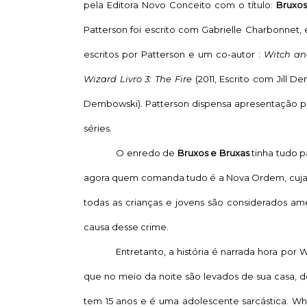
pela Editora Novo Conceito com o título:
Bruxos
Patterson foi escrito com Gabrielle Charbonnet,
escritos por Patterson e um co-autor :
Witch an
Wizard
Livro 3: The Fire
(2011, Escrito com Jill D
Dembowski). Patterson dispensa apresentação po
séries.
O enredo de
Bruxos e Bruxas
tinha tudo 
agora quem comanda tudo é a Nova Ordem, cuja m
todas as crianças e jovens são considerados a
causa desse crime.
Entretanto, a história é narrada hora por 
que no meio da noite são levados de sua casa, d
tem 15 anos e é uma adolescente sarcástica. Wh