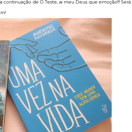
 a continuação de O Teste, ai meu Deus que emoção!!! Será
em!