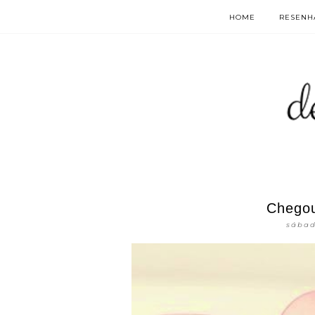
HOME
RESENHA
Chegou
sábad