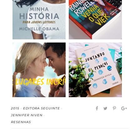
Minha História para
Venha o que Vier
jovens leitores...
(Trilogia Simon Sn...
Por Lugares Incríveis
Juntando os Pedaços
(2020) (Filme...
- Jennifer Nive...
2015
·
EDITORA SEGUINTE
·
JENNIFER NIVEN
·
RESENHAS