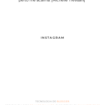
perto me acalma. [Michelle Trevisani]
INSTAGRAM
TECNOLOGIA DO
BLOGGER
.