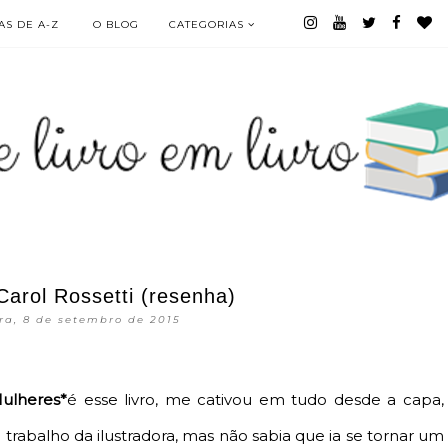
S DE A-Z
O BLOG
CATEGORIAS
Carol Rossetti (resenha)
ira, 8 de setembro de 2015
ulheres*
é esse livro, me cativou em tudo desde a capa,
 trabalho da ilustradora, mas não sabia que ia se tornar um