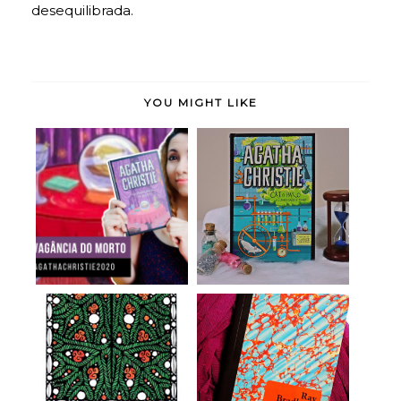
desequilibrada.
YOU MIGHT LIKE
A Extravagância do
Cai o Pano - Agatha
Morto - Agatha C...
Christie (resen...
Cartas Natalinas à
Fahrenheit 451 - Ray
Mãe - Rainer Mar...
Bradbury (rese...