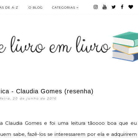
S DE A-Z
O BLOG
CATEGORIAS
ica - Claudia Gomes (resenha)
feira, 20 de junho de 2016
a Claudia Gomes e foi uma leitura tãoooo boa que eu
quem sabe, fazê-los se interessarem por ela e adquirirem