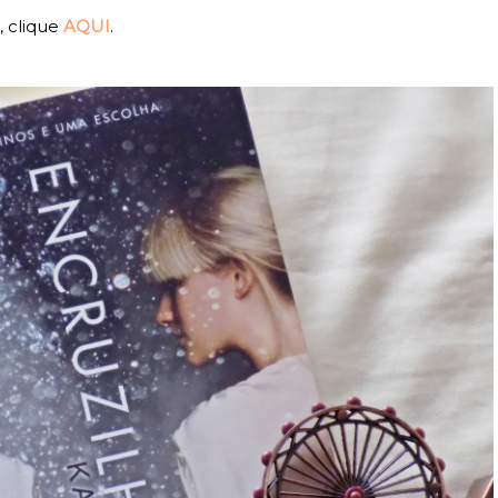
 clique
AQUI
.