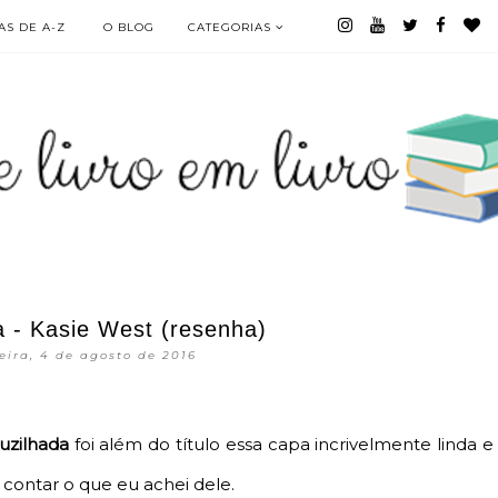
S DE A-Z
O BLOG
CATEGORIAS
a - Kasie West (resenha)
eira, 4 de agosto de 2016
uzilhada
foi além do título essa capa incrivelmente linda e
o contar o que eu achei dele.