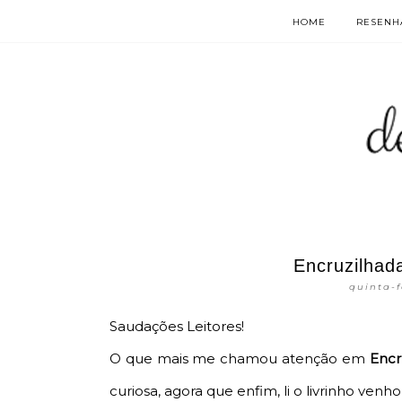
HOME
RESENHA
Encruzilhad
quinta-f
Saudações Leitores!
O que mais me chamou atenção em
Encr
curiosa, agora que enfim, li o livrinho venh