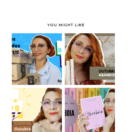
YOU MIGHT LIKE
Último Book Haul de
Leituras de Outubro
2021! (Livros a...
de 2021
Claraboia - José
Book Haul de
Saramago
Outubro de 2021
(#LendoSa...