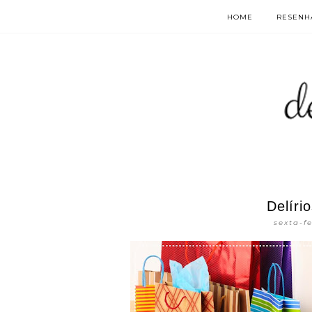
HOME
RESENHA
Delíri
sexta-f