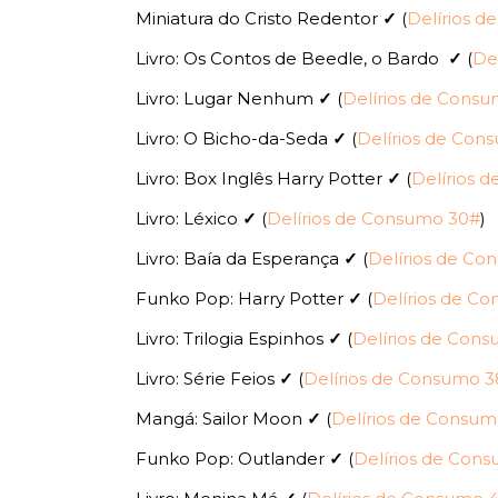
Miniatura do Cristo Redentor
✓
(
Delírios d
Livro: Os Contos de Beedle, o Bardo
✓
(
De
Livro: Lugar Nenhum
✓
(
Delírios de Cons
Livro: O Bicho-da-Seda
✓
(
Delírios de Con
Livro: Box Inglês Harry Potter
✓
(
Delírios 
Livro: Léxico
✓
(
Delírios de Consumo 30#
)
Livro: Baía da Esperança
✓
(
Delírios de Co
Funko Pop: Harry Potter
✓
(
Delírios de C
Livro: Trilogia Espinhos
✓
(
Delírios de Con
Livro: Série Feios
✓
(
Delírios de Consumo 
Mangá: Sailor Moon
✓
(
Delírios de Consu
Funko Pop: Outlander
✓
(
Delírios de Con