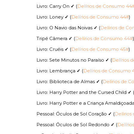
Livro: Carry On
✓
(
Delírios de Consumo 44
Livro: Loney
✓
(
Delírios de Consumo 44#
)
Livro: O Navio das Noivas
✓
(
Delírios de C
Tripé Câmera
✓
(
Delírios de Consumo 44#
Livro: Cruéis
✓
(
Delírios de Consumo 45#
)
Livro: Sete Minutos no Paraíso
✓
(
Delírios
Livro: Lembrança
✓
(
Delírios de Consumo 
Livro: Biblioteca de Almas
✓
(
Delírios de 
Livro: Harry Potter and the Cursed Child
✓
Livro: Harry Potter e a Criança Amaldiçoad
Pessoal: Óculos de Sol Coração
✓
(
Delírio
Pessoal: Óculos de Sol Redondo
✓
(
Delíri