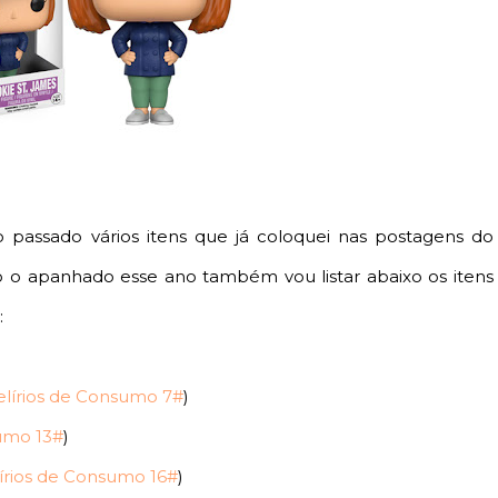
 passado vários itens que já coloquei nas postagens do
 o apanhado esse ano também vou listar abaixo os itens
:
lírios de Consumo 7#
)
umo 13#
)
írios de Consumo 16#
)