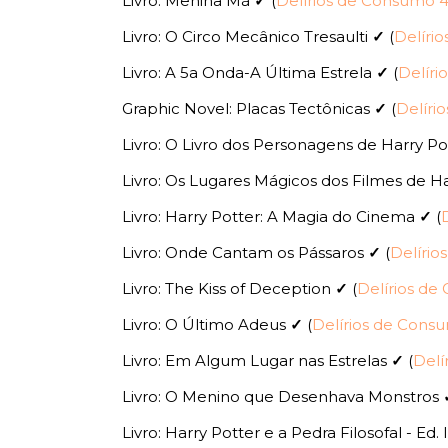
Livro: Menina Má
✓
(
Delírios de Consumo 
Livro: O Circo Mecânico Tresaulti
✓
(
Delíri
Livro: A 5a Onda-A Última Estrela
✓
(
Delíri
Graphic Novel: Placas Tectônicas
✓
(
Delíri
Livro: O Livro dos Personagens de Harry P
Livro: Os Lugares Mágicos dos Filmes de H
Livro: Harry Potter: A Magia do Cinema
✓
(
Livro: Onde Cantam os Pássaros
✓
(
Delíri
Livro: The Kiss of Deception
✓
(
Delírios d
Livro: O Último Adeus
✓
(
Delírios de Cons
Livro: Em Algum Lugar nas Estrelas
✓
(
Delí
Livro: O Menino que Desenhava Monstros
Livro: Harry Potter e a Pedra Filosofal - Ed.