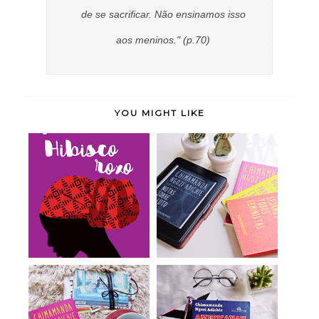
de se sacrificar. Não ensinamos isso
aos meninos." (p.70)
YOU MIGHT LIKE
Hibisco Roxo -
Notas Sobre o Luto -
Chimamanda Ngozi
Chimamanda Ngo...
Adi...
Americanah -