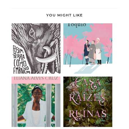
YOU MIGHT LIKE
Assim na Terra como
Doce Tóquio - Durian
Embaixo da Terr...
Sukegawa (rese...
Meridiana - Eliana
A Casa de Raízes e
Alves Cruz (rese...
Ruínas (Irmãs do...