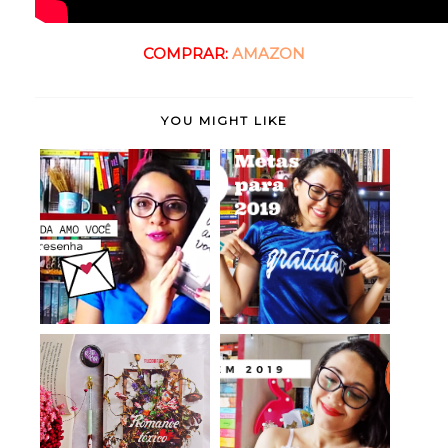
COMPRAR:
AMAZON
YOU MIGHT LIKE
P.S.: Ainda Amo Você -
10 Metas para 2019
Jenny Han (r...
Romance Tóxico -
Para ler em 2019
Heather Demetrios ...
(Metas de Leitura)