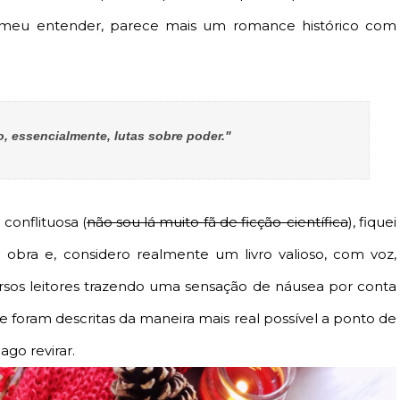
 no meu entender, parece mais um romance histórico com
o, essencialmente, lutas sobre poder."
onflituosa (
não sou lá muito fã de ficção-científica
), fiquei
obra e, considero realmente um livro valioso, com voz,
ersos leitores trazendo uma sensação de
náusea
por conta
foram descritas da maneira mais real possível a ponto de
ago revirar.