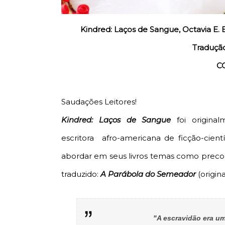
Kindred: Laços de Sangue, Octavia E. B
Tradução
C
Saudações Leitores!
Kindred: Laços de Sangue
foi origina
escritora
afro-americana
de ficção-cient
abordar em seus livros temas como preconce
traduzido:
A Parábola do Semeador
(origin
"A escravidão era u