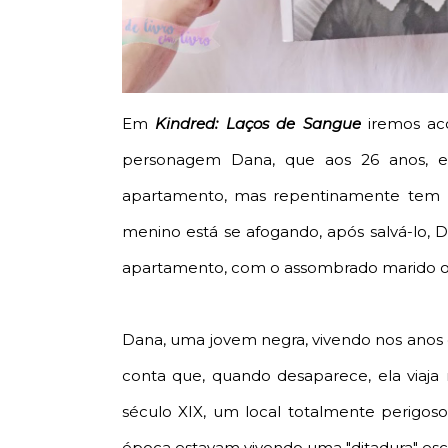
Em
Kindred: Laços de Sangue
iremos aco
personagem Dana, que aos 26 anos, 
apartamento, mas repentinamente tem 
menino está se afogando, após salvá-lo, D
apartamento, com o assombrado marido o
Dana, uma jovem negra, vivendo nos anos d
conta que, quando desaparece, ela viaja 
século XIX, um local totalmente perigos
época estavam vivendo uma "ditadura" esc