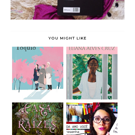
YOU MIGHT LIKE
Doce Tóquio - Durian
Meridiana - Eliana
Sukegawa (rese...
Alves Cruz (rese...
A Casa de Raízes e
P.S.: Ainda Amo Você -
Ruínas (Irmãs do...
Jenny Han (r...