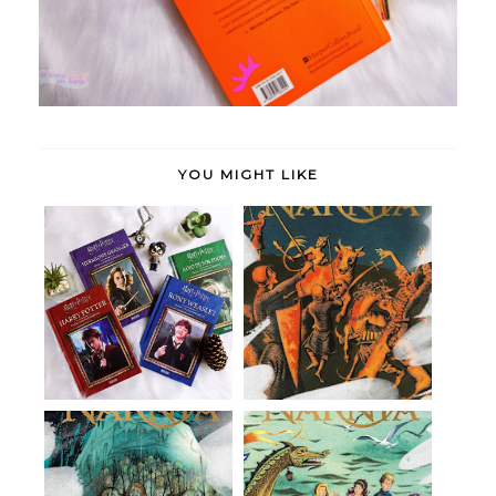
YOU MIGHT LIKE
Harry Potter: Guia
A Última Batalha (As
Cinematográfico ...
Crônicas de Ná...
A Viagem do
A Cadeira de Prata (As