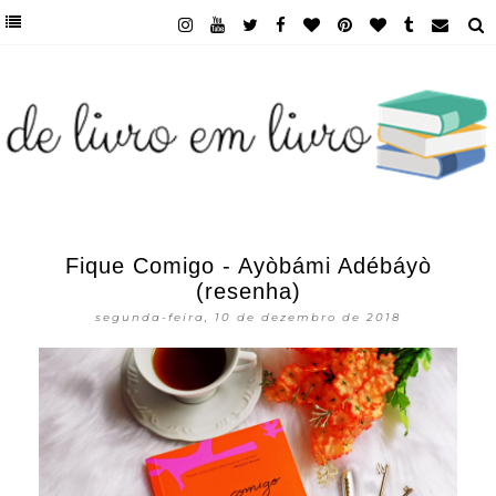
Fique Comigo - Ayòbámi Adébáyò
(resenha)
segunda-feira, 10 de dezembro de 2018