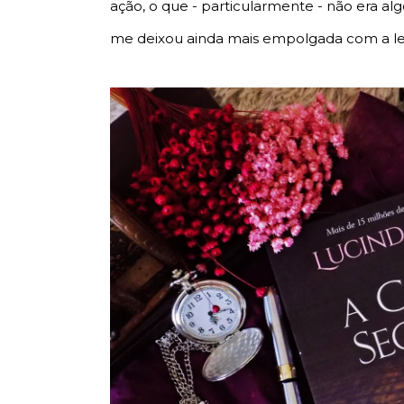
ação, o que - particularmente - não era al
me deixou ainda mais empolgada com a lei