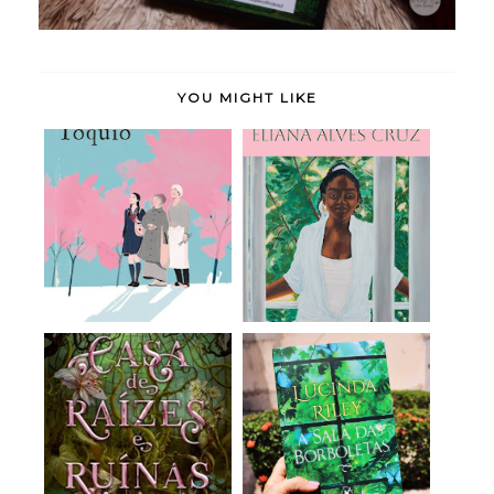
YOU MIGHT LIKE
Doce Tóquio - Durian
Meridiana - Eliana
Sukegawa (rese...
Alves Cruz (rese...
A Casa de Raízes e
A Sala das Borboletas
Ruínas (Irmãs do...
- Lucinda Ril...