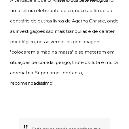
A verdade é que
O Mistério dos Sete Relógios
foi
uma leitura eletrizante do começo ao fim, e ao
contrário de outros livros de Agatha Christie, onde
as investigações são mais tranquilas e de caráter
psicológico, nesse vemos os personagens
"colocarem a mão na massa" e se meterem em
situações de corrida, perigo, tiroteios, luta e muita
adrenalina. Super amei, portanto,
recomendadíssimo!
Cada um se expõe aos perigos que