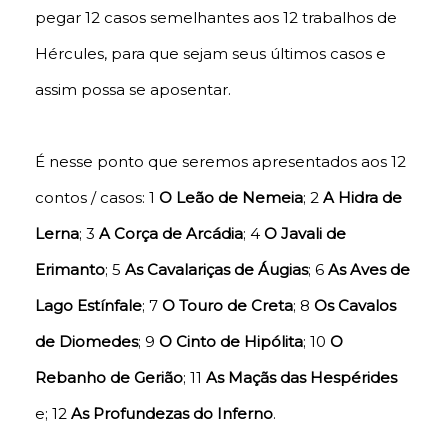
pegar 12 casos semelhantes aos 12 trabalhos de
Hércules, para que sejam seus últimos casos e
assim possa se aposentar.
É nesse ponto que seremos apresentados aos 12
contos / casos: 1
O Leão de Nemeia
; 2
A Hidra de
Lerna
; 3
A Corça de Arcádia
; 4
O Javali de
Erimanto
; 5
As Cavalariças de Áugias
; 6
As Aves de
Lago Estínfale
; 7
O Touro de Creta
; 8
Os Cavalos
de Diomedes
; 9
O Cinto de Hipólita
; 10
O
Rebanho de Gerião
; 11
As Maçãs das Hespérides
e; 12
As Profundezas do Inferno
.