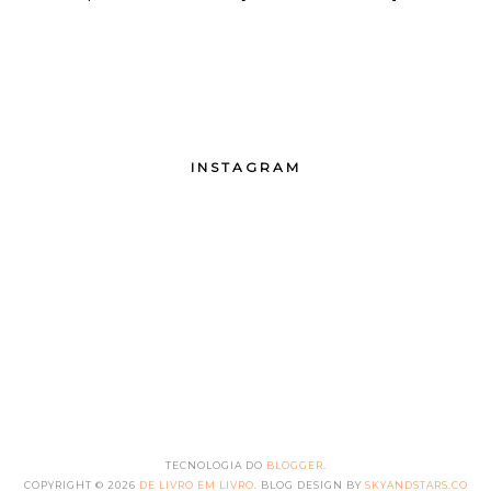
INSTAGRAM
TECNOLOGIA DO
BLOGGER
.
COPYRIGHT ©
2026
DE LIVRO EM LIVRO
. BLOG DESIGN BY
SKYANDSTARS.CO