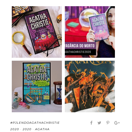
A Extravagância do
A Extravagância do
Morto - Agatha C...
Morto - Agatha C...
Cai o Pano - Agatha
A Última Batalha (As
Christie (resen...
Crônicas de Ná...
#PJLENDOAGATHACHRISTIE
2020
·
2020
·
AGATHA