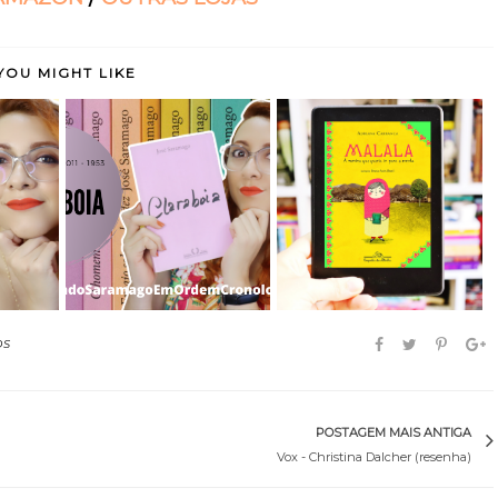
YOU MIGHT LIKE
utubro
Claraboia - José
Malala, a menina que
Saramago (#LendoSa...
queria ir para...
OS
POSTAGEM MAIS ANTIGA
Vox - Christina Dalcher (resenha)