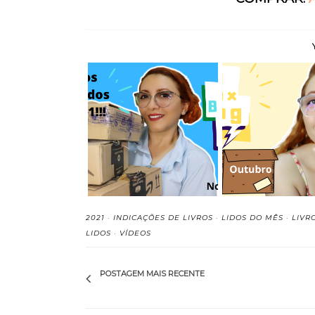
Último Book Haul de
Book Haul de O
2021! (Livros a...
de 2021
2021
·
INDICAÇÕES DE LIVROS
·
LIDOS DO MÊS
·
LIVR
LIDOS
·
VÍDEOS
POSTAGEM MAIS RECENTE