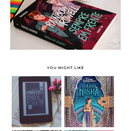
YOU MIGHT LIKE
Kindred Spirits -
O Diário de Nisha -
Rainbow Rowell (r...
Veera Hirananda...