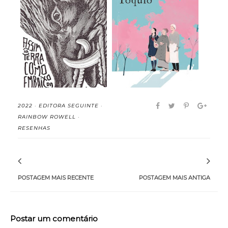
Assim na Terra como
Doce Tóquio - Durian
Embaixo da Terr...
Sukegawa (rese...
2022
·
EDITORA SEGUINTE
·
RAINBOW ROWELL
·
RESENHAS
POSTAGEM MAIS RECENTE
POSTAGEM MAIS ANTIGA
Postar um comentário