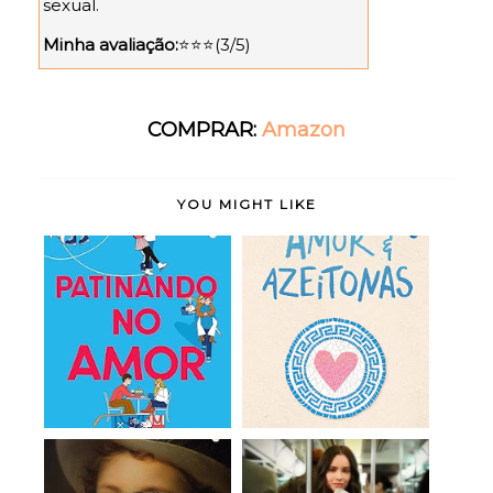
sexual.
Minha avaliação:
⭐⭐⭐(3/5)
COMPRAR:
Amazon
YOU MIGHT LIKE
Patinando no Amor -
Amor e Azeitonas
Lynn Painter (r...
(Amor e Livros, v....