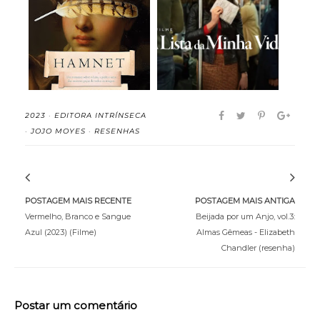
Hamnet - Maggie
A Lista da Minha Vida
O'Farrell (resenha)
(2025) (Filme...
2023
·
EDITORA INTRÍNSECA
·
JOJO MOYES
·
RESENHAS
POSTAGEM MAIS RECENTE
POSTAGEM MAIS ANTIGA
Vermelho, Branco e Sangue
Beijada por um Anjo, vol.3:
Azul (2023) (Filme)
Almas Gêmeas - Elizabeth
Chandler (resenha)
Postar um comentário