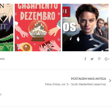
Casamento em
. R.
Dezembro - Sarah
Feios (2024) (Filme)
h...
Morga...
RAS
POSTAGEM MAIS ANTIGA
Feios (Feios, vol. 1) - Scott Westerfeld (resenha)
o