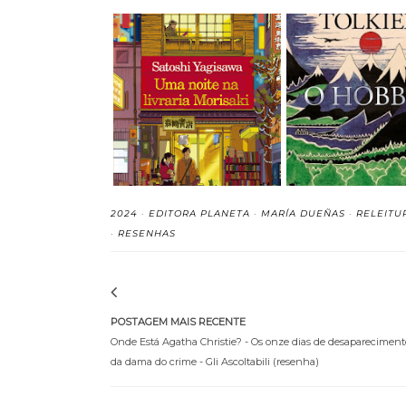
Uma Noite na Livraria
O Hobbit - J. R
Morisaki (vol...
Tolkien (resen
2024
·
EDITORA PLANETA
·
MARÍA DUEÑAS
·
RELEITU
·
RESENHAS
POSTAGEM MAIS RECENTE
Onde Está Agatha Christie? - Os onze dias de desapareciment
da dama do crime - Gli Ascoltabili (resenha)