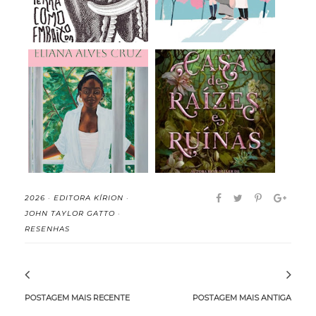
Meridiana - Eliana
A Casa de Raízes e
Alves Cruz (rese...
Ruínas (Irmãs do...
2026
·
EDITORA KÍRION
·
JOHN TAYLOR GATTO
·
RESENHAS
POSTAGEM MAIS RECENTE
POSTAGEM MAIS ANTIGA