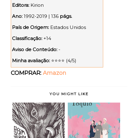
Editora:
Kirion
Ano:
1992-2019 | 136
págs.
País de Origem:
Estados Unidos
Classificação:
+14
Aviso de Conteúdo:
-
Minha avaliação:
⭐⭐⭐⭐ (4/5)
COMPRAR:
Amazon
YOU MIGHT LIKE
Assim na Terra como
Doce Tóquio - Durian
Embaixo da Terr...
Sukegawa (rese...