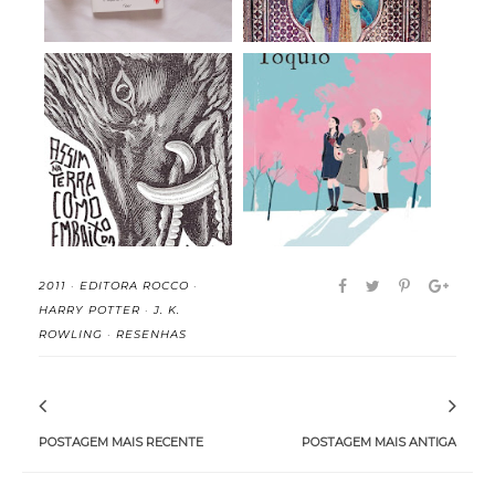
Assim na Terra como
Doce Tóquio - Durian
Embaixo da Terr...
Sukegawa (rese...
2011
·
EDITORA ROCCO
·
HARRY POTTER
·
J. K.
ROWLING
·
RESENHAS
POSTAGEM MAIS RECENTE
POSTAGEM MAIS ANTIGA