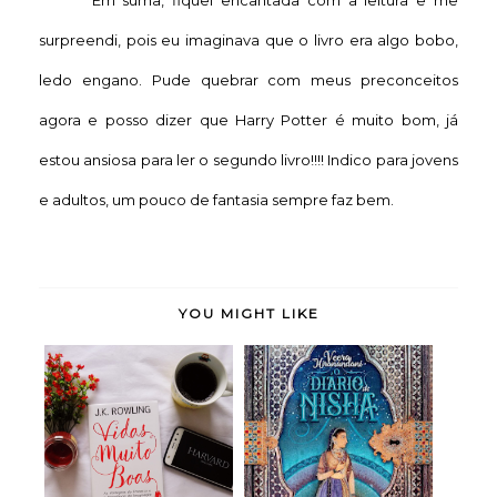
Em suma, fiquei encantada com a leitura e me
surpreendi, pois eu imaginava que o livro era algo bobo,
ledo engano. Pude quebrar com meus preconceitos
agora e posso dizer que Harry Potter é muito bom, já
estou ansiosa para ler o segundo livro!!!! Indico para jovens
e adultos, um pouco de fantasia sempre faz bem.
YOU MIGHT LIKE
Vidas Muito Boas - J.
O Diário de Nisha -
K. Rowling (r...
Veera Hirananda...