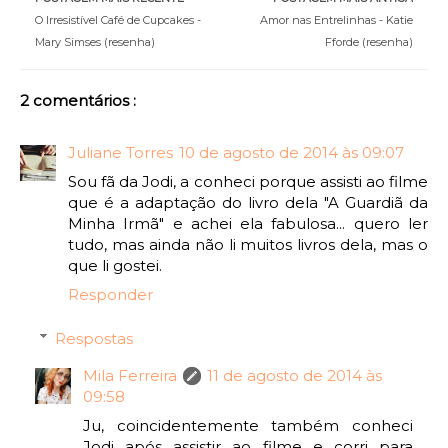
O Irresistível Café de Cupcakes -
Amor nas Entrelinhas - Katie
Mary Simses (resenha)
Fforde (resenha)
2 comentários :
Juliane Torres
10 de agosto de 2014 às 09:07
Sou fã da Jodi, a conheci porque assisti ao filme
que é a adaptação do livro dela "A Guardiã da
Minha Irmã" e achei ela fabulosa... quero ler
tudo, mas ainda não li muitos livros dela, mas o
que li gostei.
Responder
Respostas
Mila Ferreira
11 de agosto de 2014 às
09:58
Ju, coincidentemente também conheci
Jodi após assistir ao filme e corri para