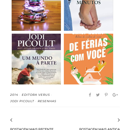
Dezenove Minutos -
Feliz Natal!
Jodi Picoult (re...
Um Mundo à Parte -
De Férias com Você -
Jodi Picoult (re...
Emily Henry (r...
2014
·
EDITORA VERUS
·
JODI PICOULT
·
RESENHAS
POSTAGEM MAIS RECENTE
POSTAGEM MAIS ANTIGA