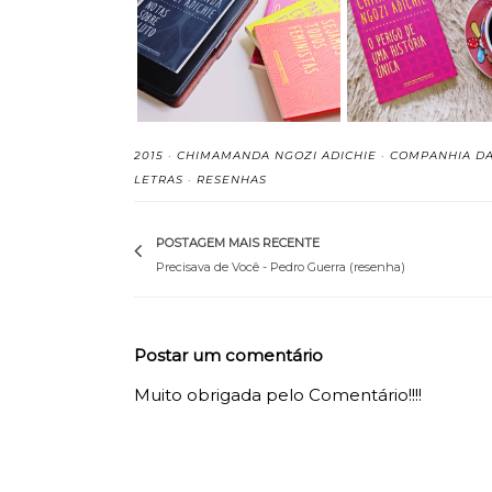
Notas Sobre o Luto -
O Perigo de 
Chimamanda Ngo...
História Única -
2015
·
CHIMAMANDA NGOZI ADICHIE
·
COMPANHIA D
LETRAS
·
RESENHAS
POSTAGEM MAIS RECENTE
Precisava de Você - Pedro Guerra (resenha)
Postar um comentário
Muito obrigada pelo Comentário!!!!