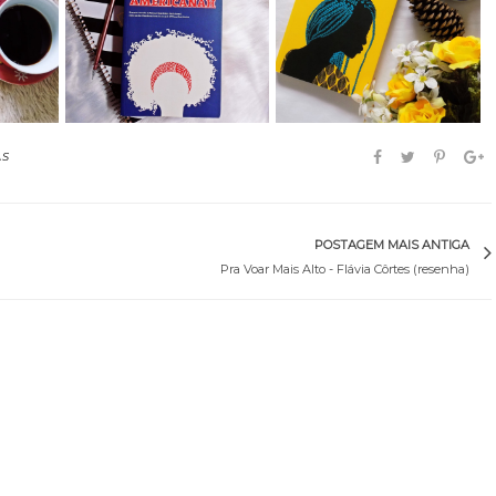
Uma
No Seu Pescoço -
Chimamanda Ngozi
 Ch...
Chimamanda Ngozi A...
Adich...
AS
POSTAGEM MAIS ANTIGA
Pra Voar Mais Alto - Flávia Côrtes (resenha)