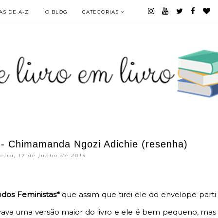
S DE A-Z
O BLOG
CATEGORIAS
 - Chimamanda Ngozi Adichie (resenha)
eira, 17 de junho de 2015
dos Feministas*
que assim que tirei ele do envelope parti
perava uma versão maior do livro e ele é bem pequeno, mas