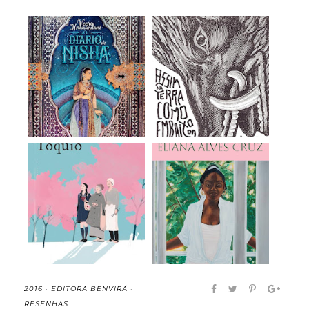
O Diário de Nisha -
Assim na Terra como
Veera Hirananda...
Embaixo da Terr...
Doce Tóquio - Durian
Meridiana - Eliana
Sukegawa (rese...
Alves Cruz (rese...
2016
·
EDITORA BENVIRÁ
·
RESENHAS