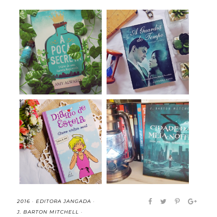
A Poção Secreta:
A Guardiã do Tempo
Diário de uma Garo...
(Timeless, Livro...
Diário de Estela:
Cidade da Meia-Noite:
Quero Minhas Asas...
saga da terra...
2016
·
EDITORA JANGADA
·
J. BARTON MITCHELL
·