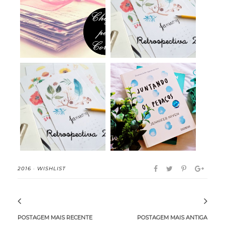
Chegou pelo Correios
Os 5 Piores livros que
76#
li em 2016
Os 5 Melhores Livros
Juntando os Pedaços
que li em 2016
- Jennifer Nive...
2016
·
WISHLIST
POSTAGEM MAIS RECENTE
POSTAGEM MAIS ANTIGA