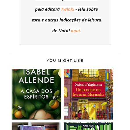
pela editora
Twinkl
- leia sobre
esta e outras indicações de leitura
de Natal
aqui
.
YOU MIGHT LIKE
A Casa dos Espíritos -
Uma Noite na Livraria
Isabel Allen...
Morisaki (vol...