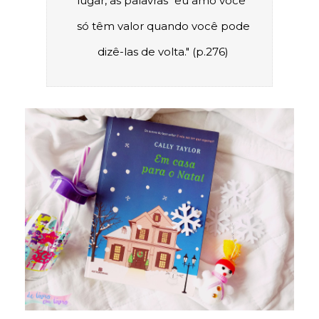
lugar, as palavras "eu amo você"
só têm valor quando você pode
dizê-las de volta." (p.276)