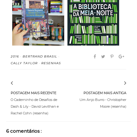
Meus Dias na Livraria
A Biblioteca da Meia-
Morisaki - Sa...
Noite - Matt H...
2016
·
BERTRAND BRASIL
·
CALLY TAYLOR
·
RESENHAS
POSTAGEM MAIS RECENTE
POSTAGEM MAIS ANTIGA
O Caderninho de Desafios de
Um Anjo Burro - Christopher
Dash & Lily - David Levithan e
Moore (resenha)
Rachel Cohn (resenha)
6 comentários :