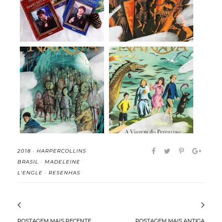
Cinematográfico ...
Crônicas de Ná...
A Viagem do
A Cadeira de Prata (As
Peregrino da Alvorada
Crônicas de ...
(...
2018
·
HARPERCOLLINS
BRASIL
·
MADELEINE
L'ENGLE
·
RESENHAS
POSTAGEM MAIS RECENTE
POSTAGEM MAIS ANTIGA